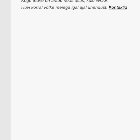
Kogu teave on antud heas usus, kuid WOG.
Huvi korral võtke meiega igal ajal ühendust:
Kontaktid