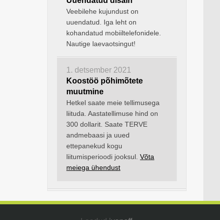
Uuendatud disain
Veebilehe kujundust on
uuendatud. Iga leht on
kohandatud mobiiltelefonidele.
Nautige laevaotsingut!
1. detsember 2021
Koostöö põhimõtete
muutmine
Hetkel saate meie tellimusega
liituda. Aastatellimuse hind on
300 dollarit. Saate TERVE
andmebaasi ja uued
ettepanekud kogu
liitumisperioodi jooksul.
Võta
meiega ühendust