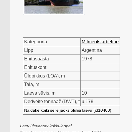
Kategooria
Mitmeotstarbeline
Lipp
Argentina
Ehitusaasta
1978
Ehituskoht
Üldpikkus (LOA), m
Tala, m
Laeva süvis, m
10
Dedveite tonnaaž (DWT), t
u.178
Näidake kõiki selle jaoks olulisi laevu (id10403)
Laev ülevaatav kokkuleppel.