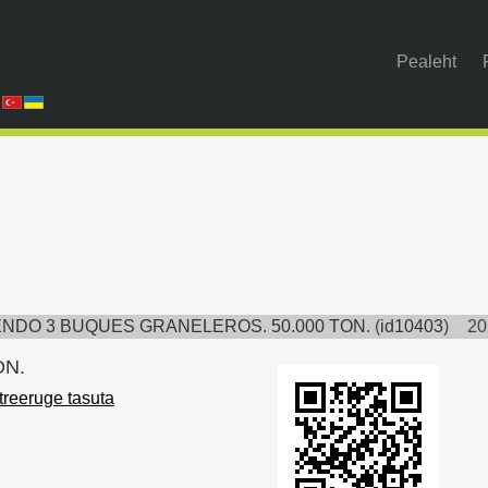
Pealeht
NDO 3 BUQUES GRANELEROS. 50.000 TON.
(
id10403
)
20
ON.
treeruge tasuta