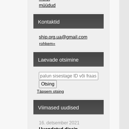
müüdud
Kontaktid
ship.org.ua@gmail.com
rohkem»
Laevade otsimine
Täpsem otsing
Viimased uudised
16. detsember 2021