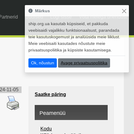
Märkus
Partnerid
Uudised
Logi sisse
Võta meiega ühendust
ship.org.ua kasutab küpsiseid, et pakkuda
veebisaidi vajalikku funktsionaalsust, parandada
teie kasutuskogemust ja analüüsida meie liiklust.
Meie veebisaiti kasutades nõustute meie
privaatsuspoliitika ja küpsiste kasutamisega.
Ok, nõustun
Avage privaatsuspoliitika
24-11-05
Saatke päring
Peamenüü
Kodu